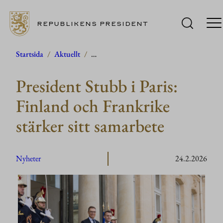
REPUBLIKENS PRESIDENT
Hoppa
Startsida
/
Aktuellt
/
…
till
President Stubb i Paris:
innehåll
Finland och Frankrike
stärker sitt samarbete
Nyheter
24.2.2026