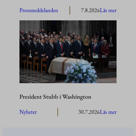
:
Pressmeddelanden
7.8.2026
Läs mer
President
Stubb
besöker
Åland
President Stubb i Washington
:
Nyheter
30.7.2026
Läs mer
President
Stubb