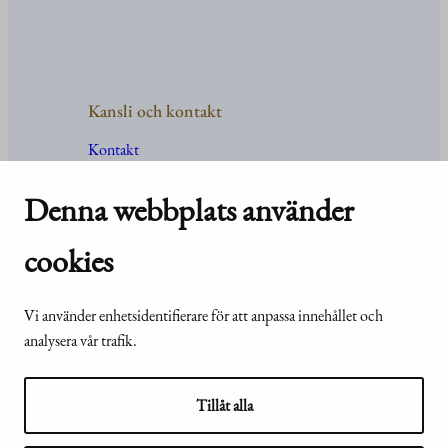
Kansli och kontakt
Kontakt
Uppgifter
och
organisation
För media
Denna webbplats använder
Vanliga frågor och svar
cookies
Vi använder enhetsidentifierare för att anpassa innehållet och
© Republikens
Tillgänglighetsutlåtande för
analysera vår trafik.
presidents kansli
webbplatsen presidentti.fi
2024
Tillåt alla