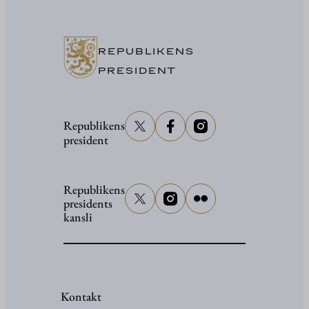
närvarar
vid
senator
REPUBLIKENS
Grahams
PRESIDENT
begravni
Republikens
president
Republikens
presidents
kansli
Kontakt