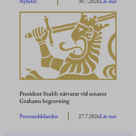
:
Nyheter
30.7.2026
Läs mer
President
Stubb
i
Washing
President Stubb närvarar vid senator
Grahams begravning
:
Pressmeddelanden
27.7.2026
Läs mer
President
Stubb