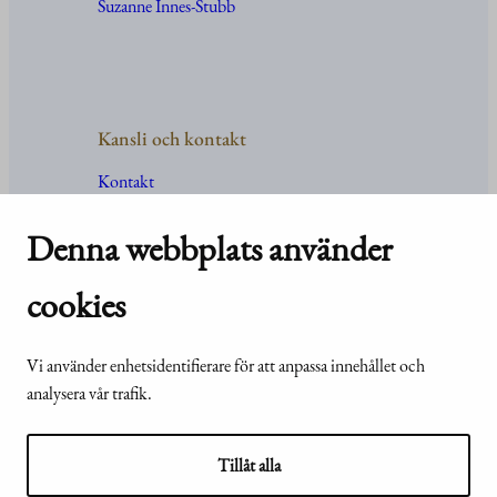
Suzanne Innes-Stubb
Kansli och kontakt
Kontakt
Uppgifter
och
organisation
För media
Denna webbplats använder
Vanliga frågor och svar
cookies
Vi använder enhetsidentifierare för att anpassa innehållet och
© Republikens
Tillgänglighetsutlåtande för
analysera vår trafik.
presidents kansli
webbplatsen presidentti.fi
2024
Tillåt alla