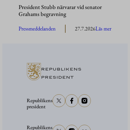
President Stubb närvarar vid senator
Grahams begravning
:
Pressmeddelanden
27.7.2026
Läs mer
President
Stubb
närvarar
vid
senator
REPUBLIKENS
Grahams
PRESIDENT
begravni
Republikens
president
Republikens