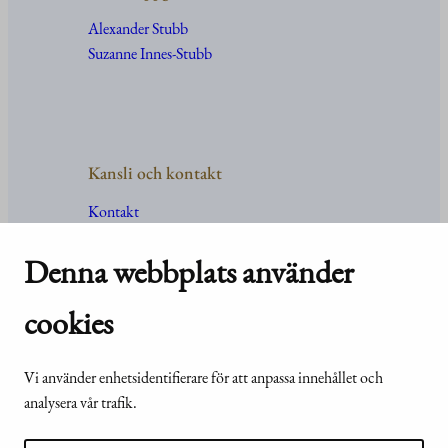
Alexander Stubb
Suzanne Innes-Stubb
Kansli och kontakt
Kontakt
Uppgifter
och
organisation
För media
Denna webbplats använder
Vanliga frågor och svar
cookies
Vi använder enhetsidentifierare för att anpassa innehållet och
© Republikens
Tillgänglighetsutlåtande för
analysera vår trafik.
presidents kansli
webbplatsen presidentti.fi
2024