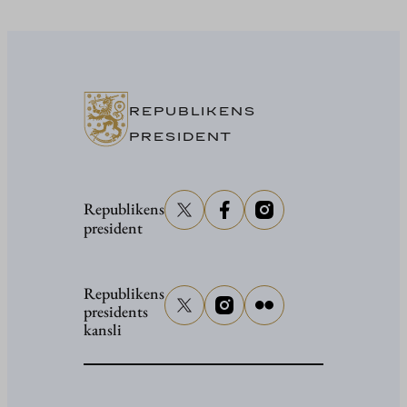
President
Stubb
i
Washing
REPUBLIKENS
PRESIDENT
Republikens
president
Republikens
presidents
kansli