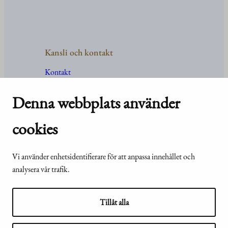
Kansli och kontakt
Kontakt
Uppgifter
och
organisation
För media
Denna webbplats använder
Vanliga frågor och svar
cookies
Vi använder enhetsidentifierare för att anpassa innehållet och
© Republikens
Tillgänglighetsutlåtande för
analysera vår trafik.
presidents kansli
webbplatsen presidentti.fi
2024
Tillåt alla