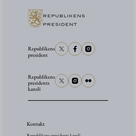
vid
senator
REPUBLIKENS
Grahams
PRESIDENT
begravni
Republikens
president
Republikens
presidents
kansli
Kontakt
Republikens presidents kansli