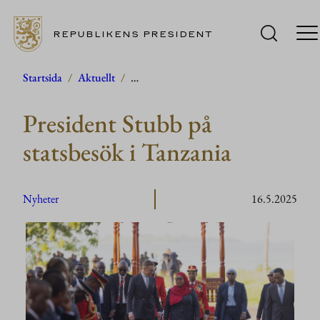
REPUBLIKENS PRESIDENT
Hoppa
Startsida
/
Aktuellt
/
…
till
President Stubb på
innehåll
statsbesök i Tanzania
Nyheter
16.5.2025