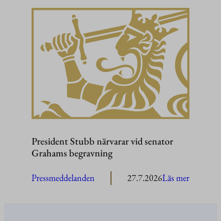
President
Stubb
i
Washing
President Stubb närvarar vid senator
Grahams begravning
:
Pressmeddelanden
27.7.2026
Läs mer
President
Stubb
närvarar