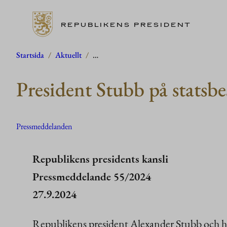
REPUBLIKENS PRESIDENT
Hoppa
Startsida
/
Aktuellt
/
…
till
President Stubb på statsbe
innehåll
Pressmeddelanden
Republikens presidents kansli
Pressmeddelande 55/2024
27.9.2024
Republikens president Alexander Stubb och ha