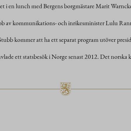
ret i en lunch med Bergens borgmästare Marit Warnck
 Stubb av kommunikations- och inrikesminister Lulu R
Stubb kommer att ha ett separat program utöver pre
avlade ett statsbesök i Norge senast 2012. Det norska 