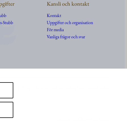
gifter
Kansli och kontakt
tubb
Kontakt
s-Stubb
Uppgifter
och
organisation
För media
Vanliga frågor och svar
Tillgänglighetsutlåtande för webbplatsen presidentti.fi
Visa mina inställningar för kakor