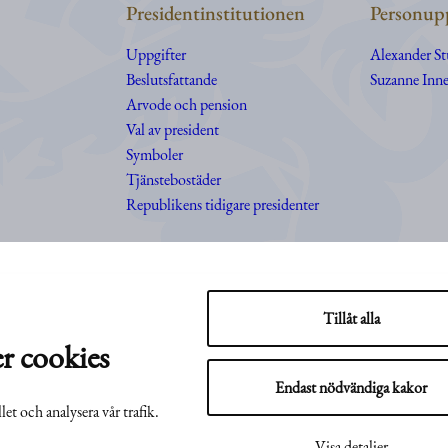
Presidentinstitutionen
Personupp
Uppgifter
Alexander S
Beslutsfattande
Suzanne Inne
Arvode och pension
Val av president
Symboler
Tjänstebostäder
Republikens tidigare presidenter
Tillåt alla
r cookies
Endast nödvändiga kakor
let och analysera vår trafik.
Visa detaljer