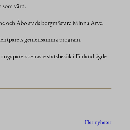
e som värd.
anne och Åbo stads borgmästare Minna Arve.
sidentparets gemensamma program.
kungaparets senaste statsbesök i Finland ägde
Fler nyheter