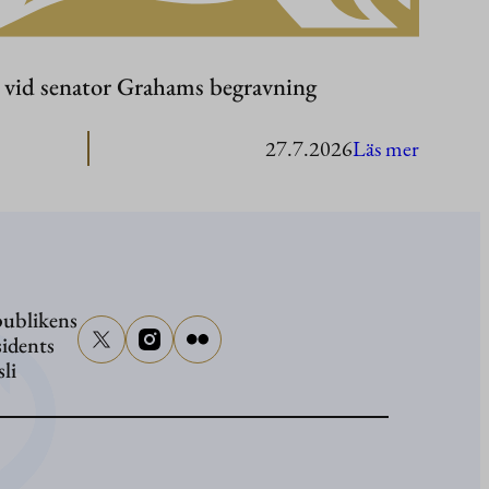
r vid senator Grahams begravning
:
27.7.2026
Läs mer
Presiden
Stubb
närvarar
vid
ublikens
senator
sidents
Graham
sli
begravn