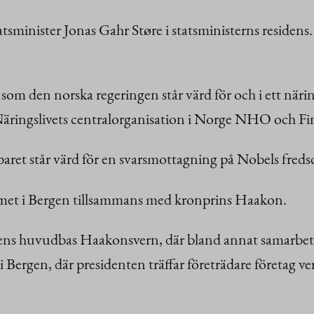
tsminister Jonas Gahr Støre i statsministerns residens
h som den norska regeringen står värd för och i ett nä
 Näringslivets centralorganisation i Norge NHO och Fi
aret står värd för en svarsmottagning på Nobels freds
met i Bergen tillsammans med kronprins Haakon.
s huvudbas Haakonsvern, där bland annat samarbetet 
i Bergen, där presidenten träffar företrädare företa