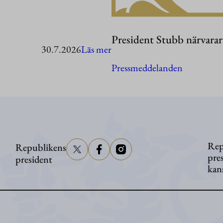
President Stubb närvara
:
30.7.2026
Läs mer
President
Pressmeddelanden
Stubb
i
Washington
Rep
Republikens
pre
president
kan