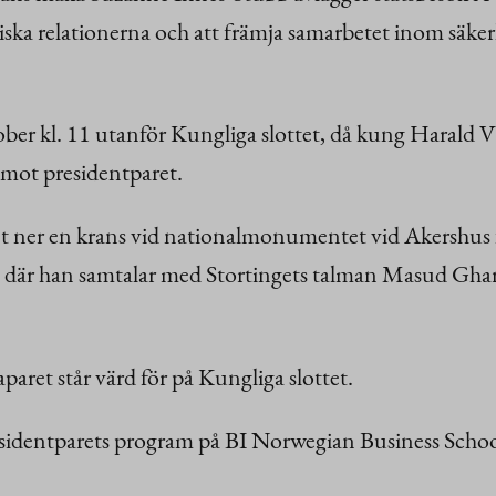
iska relationerna och att främja samarbetet inom säker
tober kl. 11 utanför Kungliga slottet, då kung Harald
mot presidentparet.
t ner en krans vid nationalmonumentet vid Akershus 
, där han samtalar med Stortingets talman Masud Ghar
ret står värd för på Kungliga slottet.
identparets program på BI Norwegian Business School