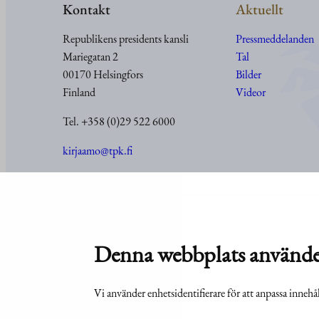
Kontakt
Aktuellt
Republikens presidents kansli
Pressmeddelanden
Mariegatan 2
Tal
00170 Helsingfors
Bilder
Finland
Videor
Tel. +358 (0)29 522 6000
kirjaamo@tpk.fi
© Republikens presidents kansli 2024
Denna webbplats använde
Vi använder enhetsidentifierare för att anpassa innehål