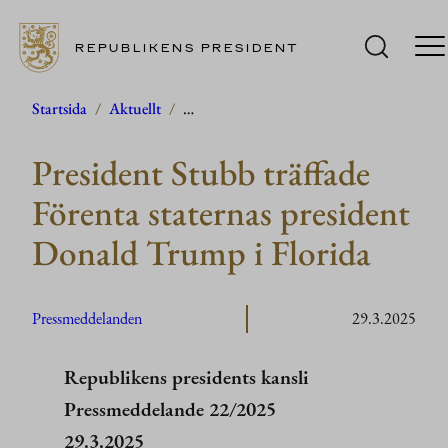
REPUBLIKENS PRESIDENT
Hoppa
Startsida
/
Aktuellt
/
…
till
President Stubb träffade
innehåll
Förenta staternas president
Donald Trump i Florida
Pressmeddelanden
29.3.2025
Republikens presidents kansli
Pressmeddelande 22/2025
29.3.2025