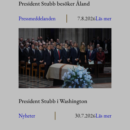
President Stubb besöker Åland
:
Pressmeddelanden
7.8.2026
Läs mer
President
Stubb
besöker
Åland
President Stubb i Washington
:
Nyheter
30.7.2026
Läs mer
President