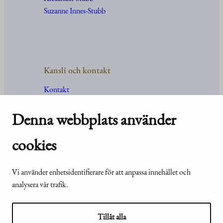
Suzanne Innes-Stubb
Kansli och kontakt
Kontakt
Uppgifter
och
organisation
För media
Denna webbplats använder
Vanliga frågor och svar
cookies
Vi använder enhetsidentifierare för att anpassa innehållet och
© Republikens
Tillgänglighetsutlåtande för
analysera vår trafik.
presidents kansli
webbplatsen presidentti.fi
2024
Tillåt alla