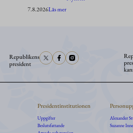
:
7.8.2026
Läs mer
President
Stubb
besöker
Åland
Rep
Republikens
pre
president
kan
Presidentinstitutionen
Personupp
Uppgifter
Alexander S
Beslutsfattande
Suzanne Inne
Arvode och pension