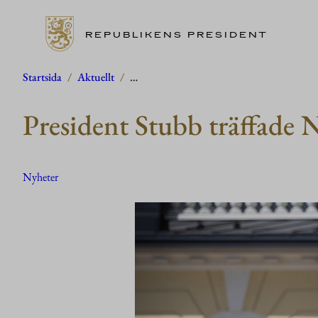
REPUBLIKENS PRESIDENT
Hoppa
Startsida
/
Aktuellt
/
…
till
President Stubb träffade
innehåll
Nyheter