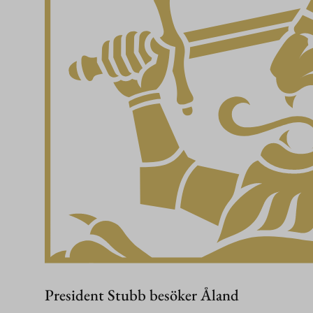
President Stubb besöker Åland