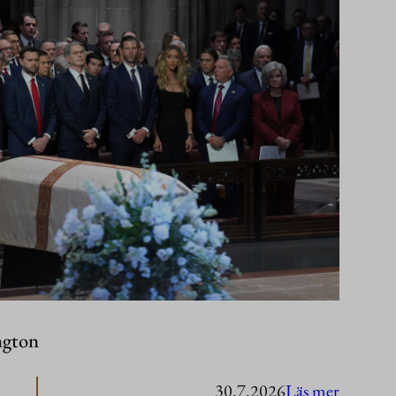
ngton
:
30.7.2026
Läs mer