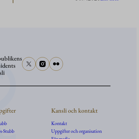
Presiden
Stubb
i
Washing
ublikens
sidents
sli
gifter
Kansli och kontakt
tubb
Kontakt
s-Stubb
Uppgifter
och
organisation
För media