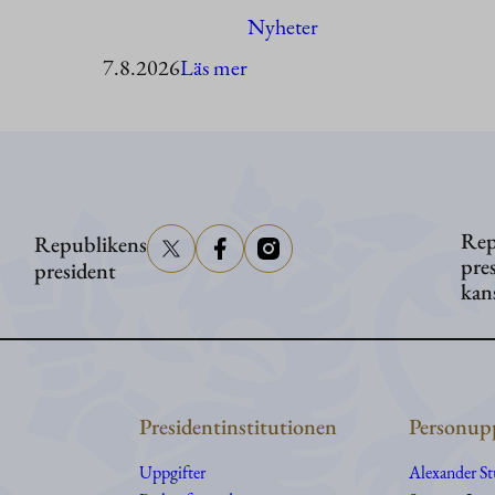
Nyheter
:
7.8.2026
Läs mer
President
Stubb
besöker
Åland
Rep
Republikens
pre
president
kan
Presidentinstitutionen
Personupp
Uppgifter
Alexander S