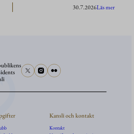
:
30.7.2026
Läs mer
Presiden
Stubb
i
Washing
ublikens
sidents
sli
gifter
Kansli och kontakt
tubb
Kontakt