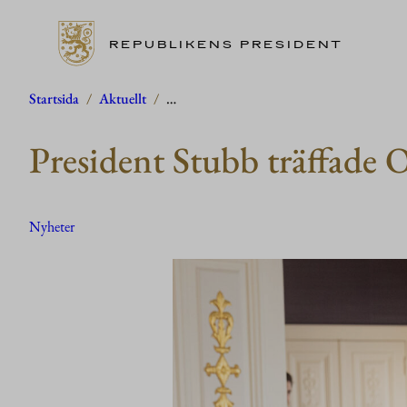
REPUBLIKENS PRESIDENT
Hoppa
Startsida
/
Aktuellt
/
…
till
President Stubb träffade 
innehåll
Nyheter