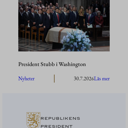
besöker
Åland
President Stubb i Washington
:
Nyheter
30.7.2026
Läs mer
President
Stubb
i
Washing
REPUBLIKENS
PRESIDENT