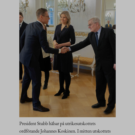
President Stubb hälsar på utrikesutskottets
ordförande Johannes Koskinen. I mitten utskottets