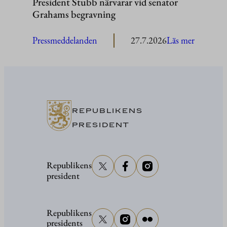
President Stubb närvarar vid senator
Grahams begravning
:
Pressmeddelanden
27.7.2026
Läs mer
President
Stubb
närvarar
vid
senator
REPUBLIKENS
Grahams
PRESIDENT
begravni
Republikens
president
Republikens
presidents