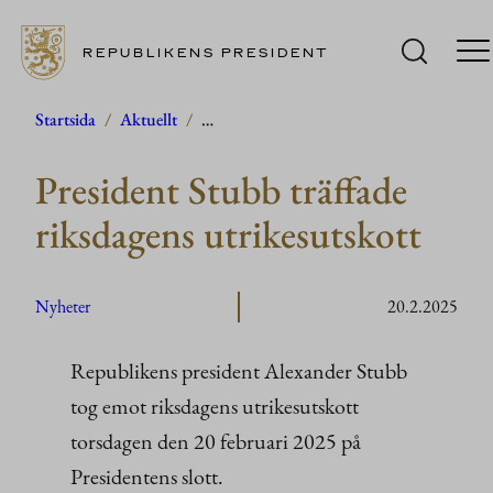
REPUBLIKENS PRESIDENT
Hoppa
Startsida
/
Aktuellt
/
…
till
President Stubb träffade
innehåll
riksdagens utrikesutskott
Nyheter
20.2.2025
Republikens president Alexander Stubb
tog emot riksdagens utrikesutskott
torsdagen den 20 februari 2025 på
Presidentens slott.