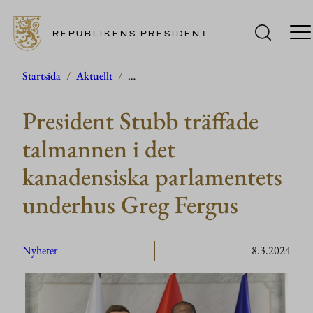
REPUBLIKENS PRESIDENT
Hoppa
Startsida
/
Aktuellt
/
…
till
President Stubb träffade
innehåll
talmannen i det
kanadensiska parlamentets
underhus Greg Fergus
Nyheter
8.3.2024