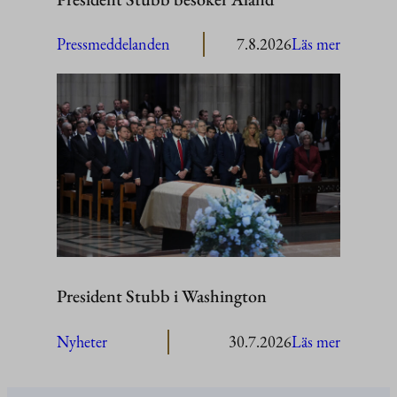
:
Pressmeddelanden
7.8.2026
Läs mer
President
Stubb
besöker
Åland
President Stubb i Washington
:
Nyheter
30.7.2026
Läs mer
President
Stubb