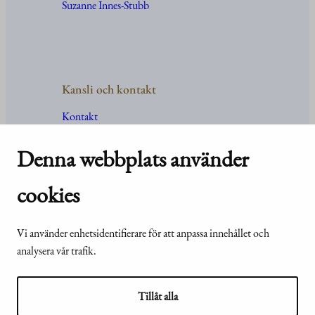
Suzanne Innes-Stubb
Kansli och kontakt
Kontakt
Uppgifter
och
organisation
För media
Denna webbplats använder
Vanliga frågor och svar
cookies
Vi använder enhetsidentifierare för att anpassa innehållet och
© Republikens
Tillgänglighetsutlåtande för
analysera vår trafik.
presidents kansli
webbplatsen presidentti.fi
2024
Tillåt alla