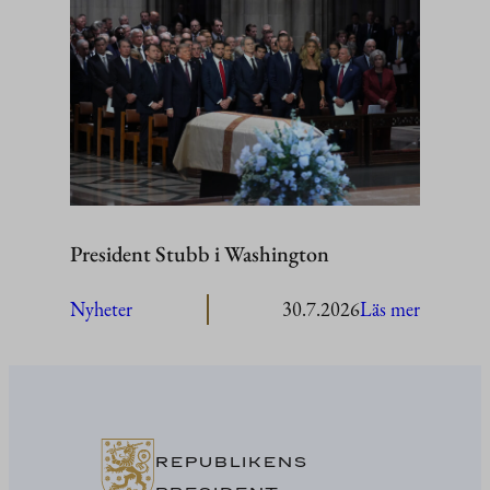
Stubb
besöker
Åland
President Stubb i Washington
:
Nyheter
30.7.2026
Läs mer
President
Stubb
i
Washing
REPUBLIKENS