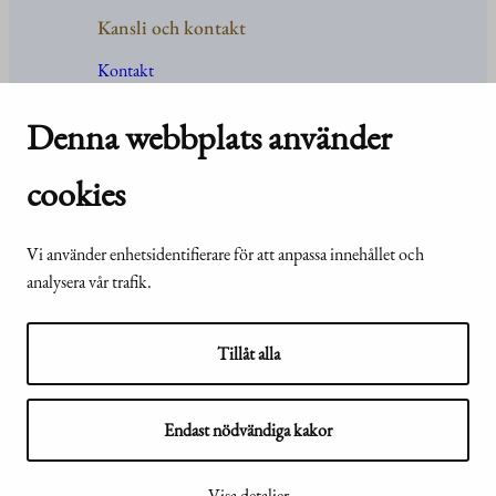
Kansli och kontakt
Kontakt
Uppgifter
och
organisation
För media
Denna webbplats använder
Vanliga frågor och svar
cookies
Vi använder enhetsidentifierare för att anpassa innehållet och
© Republikens
Tillgänglighetsutlåtande för
analysera vår trafik.
presidents kansli
webbplatsen presidentti.fi
2024
Tillåt alla
Endast nödvändiga kakor
Visa mina inställningar för kakor
Visa detaljer