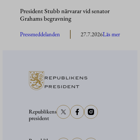
President Stubb närvarar vid senator
Grahams begravning
:
Pressmeddelanden
27.7.2026
Läs mer
President
Stubb
närvarar
vid
senator
REPUBLIKENS
Grahams
PRESIDENT
begravni
Republikens
president