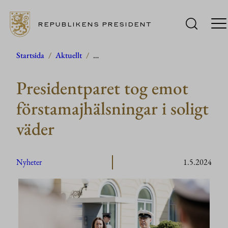
REPUBLIKENS PRESIDENT
Hoppa
Startsida
/
Aktuellt
/
…
till
Presidentparet tog emot
innehåll
förstamajhälsningar i soligt
väder
Nyheter
1.5.2024