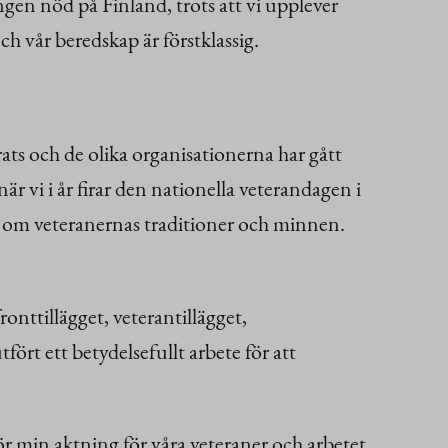
ngen nöd på Finland, trots att vi upplever
h vår beredskap är förstklassig.
ats och de olika organisationerna har gått
 vi i år firar den nationella veterandagen i
na om veteranernas traditioner och minnen.
fronttillägget, veterantillägget,
fört ett betydelsefullt arbete för att
r min aktning för våra veteraner och arbetet