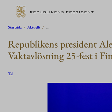
REPUBLIKENS PRESIDENT
Hoppa
Startsida
/
Aktuellt
/
…
till
Republikens president Ale
innehåll
Vaktavlösning 25-fest i F
Tal