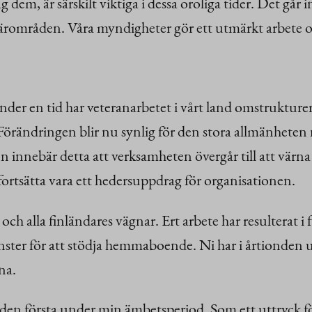
em, är särskilt viktiga i dessa oroliga tider. Det går i
ärområden. Våra myndigheter gör ett utmärkt arbete oc
nder en tid har veteranarbetet i vårt land omstrukturer
ndringen blir nu synlig för den stora allmänheten när
en innebär detta att verksamheten övergår till att vär
ortsätta vara ett hedersuppdrag för organisationen.
 och alla finländares vägnar. Ert arbete har resulterat i 
änster för att stödja hemmaboende. Ni har i årtionden ut
rna.
 den första under min ämbetsperiod. Som ett uttryck fö