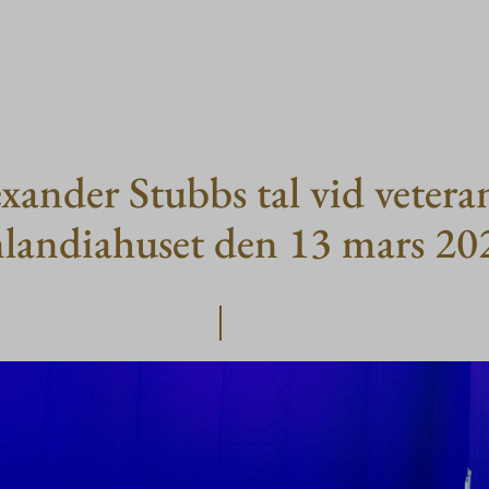
xander Stubbs tal vid vetera
inlandiahuset den 13 mars 20