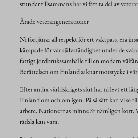
stunder tillsammans har vi fått ta del av vetera
Ärade veterangenerationer
Ni förtjänar all respekt för ert vaktpass, era in
kämpade för vår självständighet under de svåra
fattigt jordbrukssamhälle till en modern välf
Berättelsen om Finland saknar motstycke i värl
Efter andra världskrigets slut har ni levt ett lå
Finland om och om igen. På så sätt kan vi se til
arbete. Nationernas minne är nämligen kort. V
rädsla kan vara.