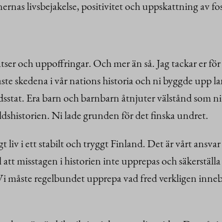
nernas livsbejakelse, positivitet och uppskattning av fo
satser och uppoffringar. Och mer än så. Jag tackar er för 
ste skedena i vår nations historia och ni byggde upp la
ärdsstat. Era barn och barnbarn åtnjuter välstånd som
dshistorien. Ni lade grunden för det finska undret.
ngt liv i ett stabilt och tryggt Finland. Det är vårt ans
l att misstagen i historien inte upprepas och säkerställ
i måste regelbundet upprepa vad fred verkligen innebär