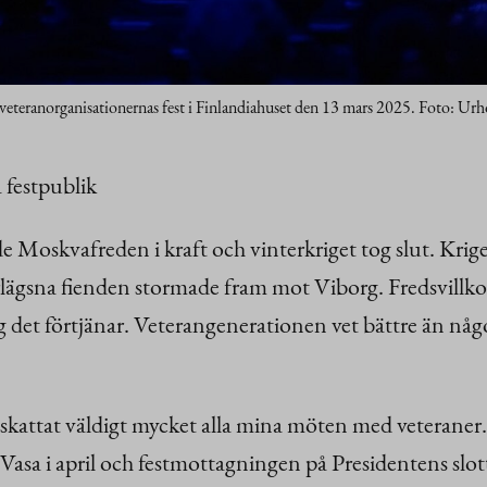
veteranorganisationernas fest i Finlandiahuset den 13 mars 2025. Foto: U
a festpublik
 Moskvafreden i kraft och vinterkriget tog slut. Kriget
erlägsna fienden stormade fram mot Viborg. Fredsvillko
ng det förtjänar. Veterangenerationen vet bättre än nå
ppskattat väldigt mycket alla mina möten med veteran
Vasa i april och festmottagningen på Presidentens slot