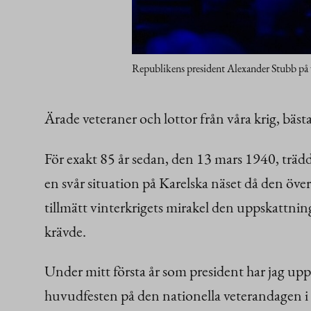
Republikens president Alexander Stubb på 
Ärade veteraner och lottor från våra krig, bäst
För exakt 85 år sedan, den 13 mars 1940, trädde
en svår situation på Karelska näset då den öv
tillmätt vinterkrigets mirakel den uppskattni
krävde.
Under mitt första år som president har jag u
huvudfesten på den nationella veterandagen i 