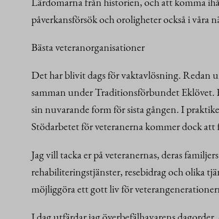
Lärdomarna från historien, och att komma ihåg d
påverkansförsök och oroligheter också i våra n
Bästa veteranorganisationer
Det har blivit dags för vaktavlösning. Redan u
samman under Traditionsförbundet Eklövet. Förä
sin nuvarande form för sista gången. I praktik
Stödarbetet för veteranerna kommer dock att f
Jag vill tacka er på veteranernas, deras familjers
rehabiliteringstjänster, resebidrag och olika tj
möjliggöra ett gott liv för veterangeneratione
I dag utfärdar jag överbefälhavarens dagorder,