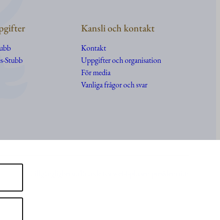
gifter
Kansli och kontakt
tubb
Kontakt
s-Stubb
Uppgifter
och
organisation
För media
Vanliga frågor och svar
Tillgänglighetsutlåtande för webbplatsen presidentti.fi