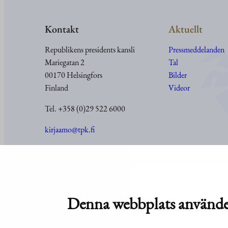
Kontakt
Aktuellt
Republikens presidents kansli
Pressmeddelanden
Mariegatan 2
Tal
00170 Helsingfors
Bilder
Finland
Videor
Tel. +358 (0)29 522 6000
kirjaamo@tpk.fi
© Republikens presidents kansli 2024
Denna webbplats använde