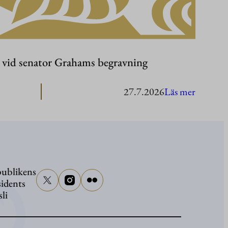
r vid senator Grahams begravning
:
27.7.2026
Läs mer
Presiden
Stubb
närvarar
vid
ublikens
senator
sidents
Graham
sli
begravn