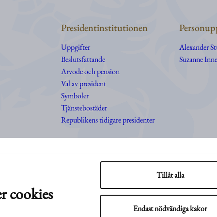
Presidentinstitutionen
Personupp
Uppgifter
Alexander S
Beslutsfattande
Suzanne Inne
Arvode och pension
Val av president
Symboler
Tjänstebostäder
Republikens tidigare presidenter
Tillåt alla
r cookies
Endast nödvändiga kakor