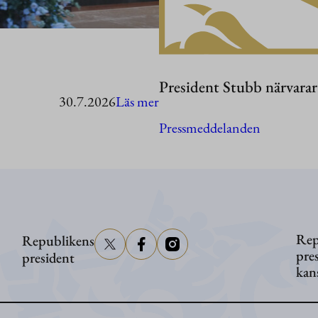
President Stubb närvara
:
30.7.2026
Läs mer
President
Pressmeddelanden
Stubb
i
Washington
Rep
Republikens
pre
president
kan