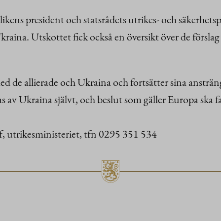
ns president och statsrådets utrikes- och säkerhetspol
Ukraina. Utskottet fick också en översikt över de försla
de allierade och Ukraina och fortsätter sina ansträngni
ttas av Ukraina självt, och beslut som gäller Europa ska
, utrikesministeriet, tfn 0295 351 534