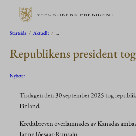
REPUBLIKENS PRESIDENT
Hoppa
Startsida
/
Aktuellt
/
…
till
Republikens president tog
innehåll
Nyheter
Tisdagen den 30 september 2025 tog republike
Finland.
Kreditbreven överlämnades av Kanadas ambas
Janne Jõesaar-Ruusalu.