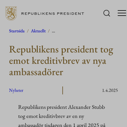
REPUBLIKENS PRESIDENT
Hoppa
Startsida
/
Aktuellt
/
…
till
Republikens president tog
innehåll
emot kreditivbrev av nya
ambassadörer
Nyheter
1.4.2025
Republikens president Alexander Stubb
tog emot kreditivbrev av en ny
ambassadör tisdagen den 1 april 2025 på