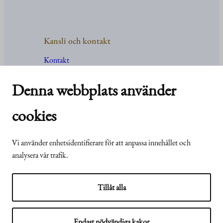
Kansli och kontakt
Kontakt
Uppgifter
och
organisation
För media
Denna webbplats använder
Vanliga frågor och svar
cookies
Vi använder enhetsidentifierare för att anpassa innehållet och
© Republikens
Tillgänglighetsutlåtande för
analysera vår trafik.
presidents kansli
webbplatsen presidentti.fi
2024
Tillåt alla
Endast nödvändiga kakor