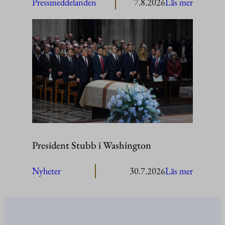
:
Pressmeddelanden
7.8.2026
Läs mer
President
Stubb
besöker
Åland
President Stubb i Washington
:
Nyheter
30.7.2026
Läs mer
President
Stubb
i