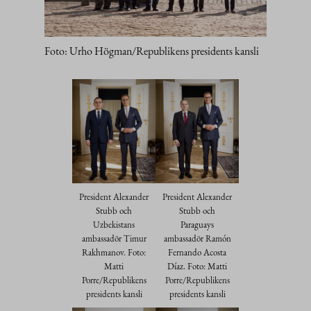
Foto: Urho Högman/Republikens presidents kansli
President Alexander
President Alexander
Stubb och
Stubb och
Uzbekistans
Paraguays
ambassadör Timur
ambassadör Ramón
Rakhmanov. Foto:
Fernando Acosta
Matti
Díaz. Foto: Matti
Porre/Republikens
Porre/Republikens
presidents kansli
presidents kansli