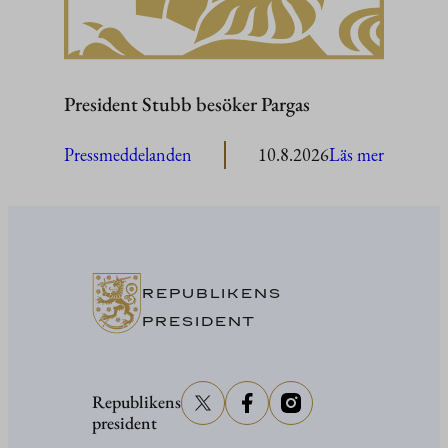
barn
på
Gullrand
President Stubb besöker Pargas
:
Pressmeddelanden
10.8.2026
Läs mer
President
Stubb
besöker
Pargas
REPUBLIKENS
PRESIDENT
Republikens
president