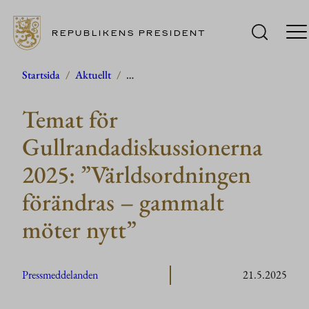
REPUBLIKENS PRESIDENT
Hoppa
Startsida
/
Aktuellt
/
…
till
Temat för
innehåll
Gullrandadiskussionerna
2025: ”Världsordningen
förändras – gammalt
möter nytt”
Pressmeddelanden
21.5.2025