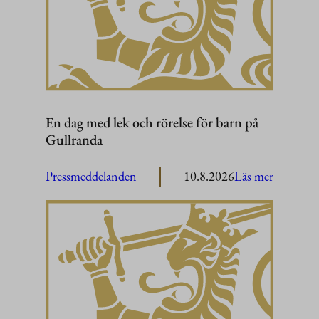
En dag med lek och rörelse för barn på
Gullranda
:
Pressmeddelanden
10.8.2026
Läs mer
En
dag
med
lek
och
rörelse
för