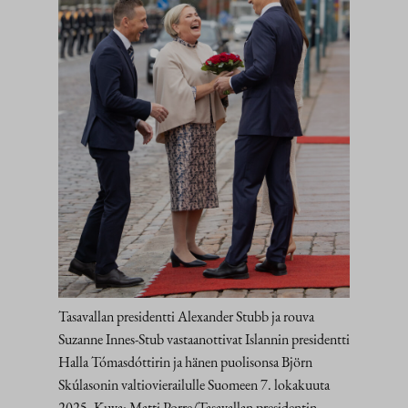
Tasavallan presidentti Alexander Stubb ja rouva
Suzanne Innes-Stub vastaanottivat Islannin presidentti
Halla Tómasdóttirin ja hänen puolisonsa Björn
Skúlasonin valtiovierailulle Suomeen 7. lokakuuta
2025. Kuva: Matti Porre/Tasavallan presidentin