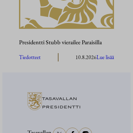
Presidentti Stubb vierailee Paraisilla
:
Tiedotteet
10.8.2026
Lue lisää
President
Stubb
vierailee
Paraisilla
TASAVALLAN
PRESIDENTTI
Tasavallan