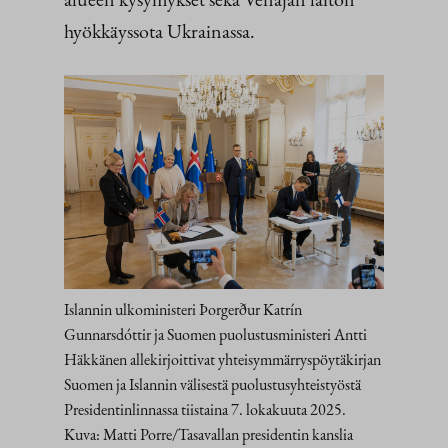
hyökkäyssota Ukrainassa.
Islannin ulkoministeri Þorgerður Katrín
Gunnarsdóttir ja Suomen puolustusministeri Antti
Häkkänen allekirjoittivat yhteisymmärryspöytäkirjan
Suomen ja Islannin välisestä puolustusyhteistyöstä
Presidentinlinnassa tiistaina 7. lokakuuta 2025.
Kuva: Matti Porre/Tasavallan presidentin kanslia