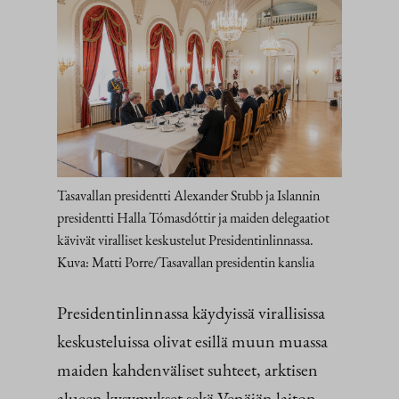
Tasavallan presidentti Alexander Stubb ja Islannin
presidentti Halla Tómasdóttir ja maiden delegaatiot
kävivät viralliset keskustelut Presidentinlinnassa.
Kuva: Matti Porre/Tasavallan presidentin kanslia
Presidentinlinnassa käydyissä virallisissa
keskusteluissa olivat esillä muun muassa
maiden kahdenväliset suhteet, arktisen
alueen kysymykset sekä Venäjän laiton