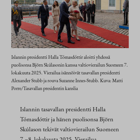
Islannin presidentti Halla Tómasdóttir aloitti yhdessä
puolisonsa Björn Skúlasonin kanssa valtiovierailun Suomeen 7.
lokakuuta 2025. Vierailua isännöivät tasavallan presidentti
Alexander Stubb ja rouva Suzanne Innes-Stubb. Kuva: Matti
Porre/Tasavallan presidentin kanslia
Islannin tasavallan presidentti Halla
Tómasdóttir ja hänen puolisonsa Björn
Skúlason tekivät valtiovierailun Suomeen
7.–8. lokakuuta 2025. Vierailua