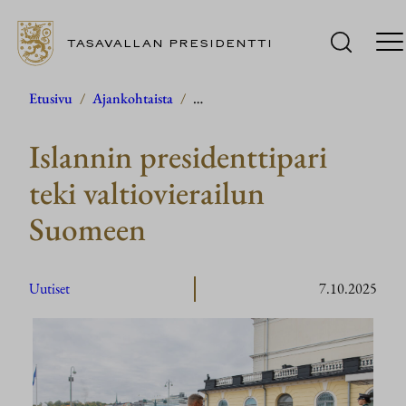
TASAVALLAN PRESIDENTTI
Siirry
Etusivu
/
Ajankohtaista
/
…
sisältöön
Islannin presidenttipari
teki valtiovierailun
Suomeen
Uutiset
7.10.2025