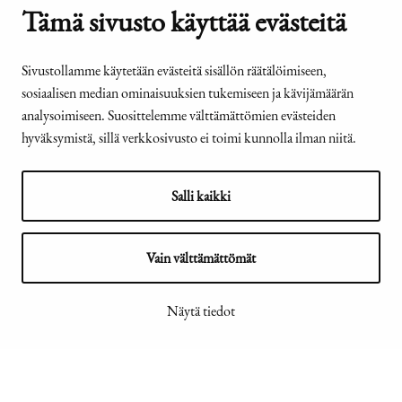
Tämä sivusto käyttää evästeitä
Kanslia ja yhteystiedot
Yhteystiedot
Sivustollamme käytetään evästeitä sisällön räätälöimiseen,
Tehtävät ja organisaatio
sosiaalisen median ominaisuuksien tukemiseen ja kävijämäärän
Medialle
analysoimiseen. Suosittelemme välttämättömien evästeiden
Usein kysyttyä
hyväksymistä, sillä verkkosivusto ei toimi kunnolla ilman niitä.
Salli kaikki
© Tasavallan presidentin
Presidentti.fi-sivuston
kanslia 2026
saavutettavuusseloste
Vain välttämättömät
Näytä tiedot
Näytä evästeasetukseni