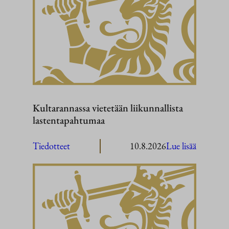
Kultarannassa vietetään liikunnallista
lastentapahtumaa
:
Tiedotteet
10.8.2026
Lue lisää
Kultaran
vietetään
liikunnall
lastenta