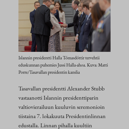
Islannin presidentti Halla Tómasdóttir tervehtii
eduskunnan puhemies Jussi Halla-ahoa. Kuva: Matti
Porre/Tasavallan presidentin kanslia
Tasavallan presidentti Alexander Stubb
vastaanotti Islannin presidenttiparin
valtiovierailuun kuuluvin seremonioin
tiistaina 7. lokakuuta Presidentinlinnan
edustalla. Linnan pihalla kuultiin