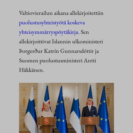
Valtiovierailun aikana allekirjoitettiin
puolustusyhteistyötä koskeva
yhteisymmärryspöytäkirja
. Sen
allekirjoittivat Islannin ulkoministeri
Þorgerður Katrín Gunnarsdóttir ja
Suomen puolustusministeri Antti
Häkkänen.