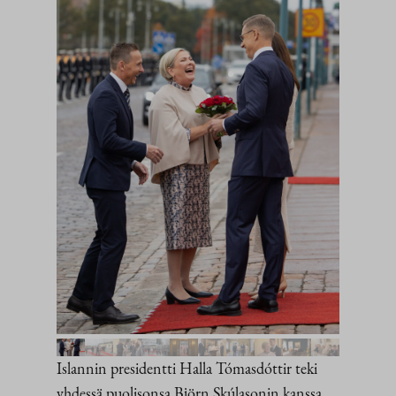
Islannin presidentti Halla Tómasdóttir teki
yhdessä puolisonsa Björn Skúlasonin kanssa