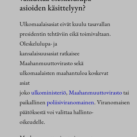
asioiden käsittelyyn?
Ulkomaalaisasiat eivät kuulu tasavallan
presidentin tehtäviin eikä toimivaltaan.
Oleskelulupa- ja
kansalaisuusasiat ratkaisee
Maahanmuuttovirasto sekä
ulkomaalaisten maahantuloa koskevat
asiat
joko
ulkoministeriö
,
Maahanmuuttovirasto
tai
paikallinen
poliisiviranomainen
. Viranomaisen
päätöksestä voi valittaa hallinto-
oikeudelle.