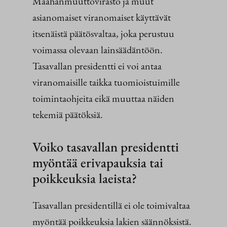
Maahanmuuttovirasto ja muut
asianomaiset viranomaiset käyttävät
itsenäistä päätösvaltaa, joka perustuu
voimassa olevaan lainsäädäntöön.
Tasavallan presidentti ei voi antaa
viranomaisille taikka tuomioistuimille
toimintaohjeita eikä muuttaa näiden
tekemiä päätöksiä.
Voiko tasavallan presidentti
myöntää erivapauksia tai
poikkeuksia laeista?
Tasavallan presidentillä ei ole toimivaltaa
myöntää poikkeuksia lakien säännöksistä.