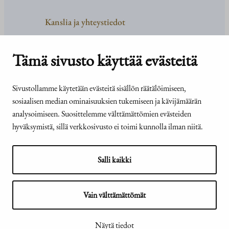
Kanslia ja yhteystiedot
Yhteystiedot
Tehtävät ja organisaatio
Tämä sivusto käyttää evästeitä
Medialle
Usein kysyttyä
Sivustollamme käytetään evästeitä sisällön räätälöimiseen,
sosiaalisen median ominaisuuksien tukemiseen ja kävijämäärän
analysoimiseen. Suosittelemme välttämättömien evästeiden
hyväksymistä, sillä verkkosivusto ei toimi kunnolla ilman niitä.
© Tasavallan presidentin
Presidentti.fi-sivuston
kanslia 2026
saavutettavuusseloste
Salli kaikki
Vain välttämättömät
Näytä evästeasetukseni
Näytä tiedot