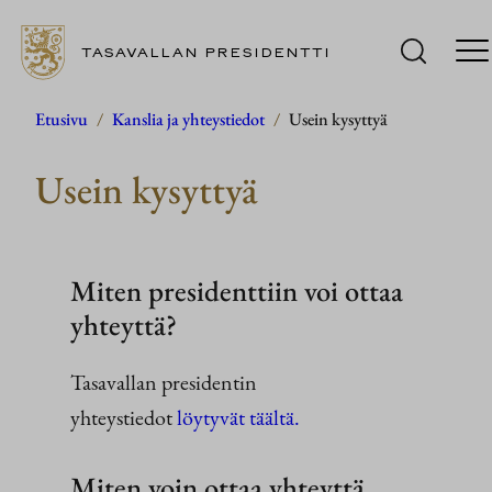
TASAVALLAN PRESIDENTTI
Siirry
Etusivu
/
Kanslia ja yhteystiedot
/
Usein kysyttyä
sisältöön
Usein kysyttyä
Miten presidenttiin voi ottaa
yhteyttä?
Tasavallan presidentin
yhteystiedot
löytyvät täältä.
Miten voin ottaa yhteyttä