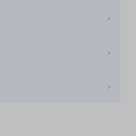
›
›
›