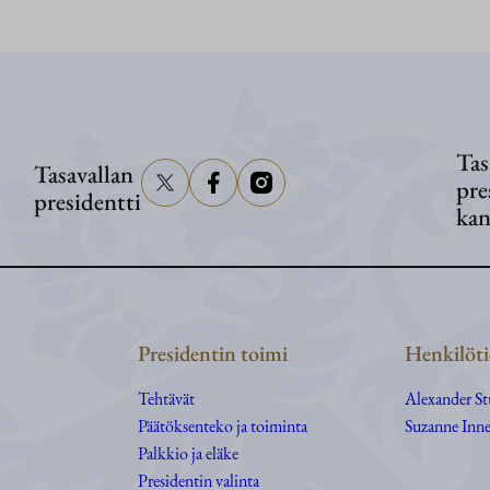
Tas
Tasavallan
pre
presidentti
kan
Presidentin toimi
Henkilöti
Tehtävät
Alexander S
Päätöksenteko ja toiminta
Suzanne Inne
Palkkio ja eläke
Presidentin valinta