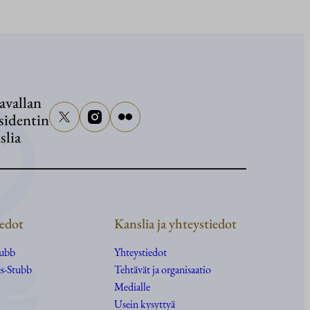
avallan
sidentin
slia
edot
Kanslia ja yhteystiedot
tubb
Yhteystiedot
s-Stubb
Tehtävät ja organisaatio
Medialle
Usein kysyttyä