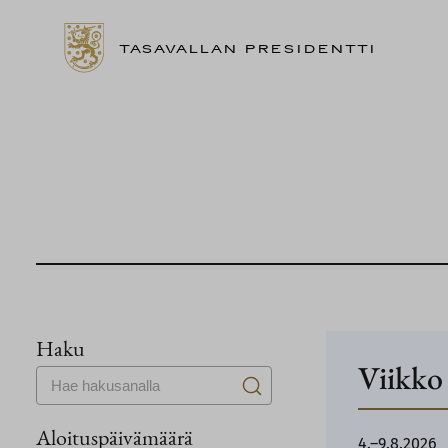
TASAVALLAN PRESIDENTTI
Siirry
sisältöön
Haku
Viikko
Aloituspäivämäärä
4.–9.8.2026