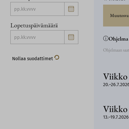
Valitse
päivämäärä
Muutosva
Lopetuspäivämäärä
Valitse
päivämäärä
ⓘ
Ohjelma 
Ohjelmaan saat
Nollaa suodattimet
Viikko
20.–26.7.202
Viikko
13.–19.7.2026