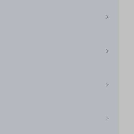
›
›
›
›