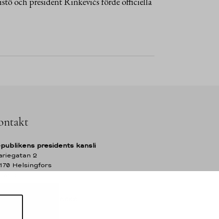
istö och president Rinkēvičs förde officiella
ontakt
publikens presidents kansli
riegatan 2
170 Helsingfors
nland
l. +358 (0)29 522 6000