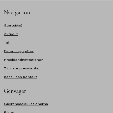
Navigation
Startsida2
Aktuellt
Tal
Personuppgifter
Presidentinstitutionen
Tidigare presidenter
Kansli och kontakt
Genvägar
Gullrandadiskussionerna
Bilder