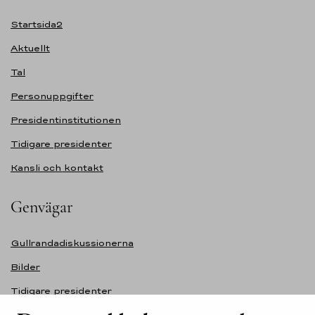
Startsida2
Aktuellt
Tal
Personuppgifter
Presidentinstitutionen
Tidigare presidenter
Kansli och kontakt
Genvägar
Gullrandadiskussionerna
Bilder
Tidigare presidenter
Självständighetsdagens festmottagning