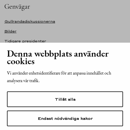
Genvägar
Gullrandadiskussionerna
Bilder
Tidigare presidenter
Denna webbplats använder
Självständighetsdagens festmottagning
cookies
Tillgänglighetsutlåtande för webbplatsen presidentti.fi
Kontakt
Vi använder enhetsidentifierare för att anpassa innehållet och
analysera vår trafik.
Republikens presidents kansli
Mariegatan 2
Tillåt alla
00170 Helsingfors
Finland
Tel. +358 (0)29 522 6000
Endast nödvändiga kakor