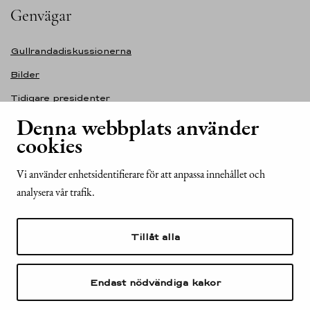
Genvägar
Gullrandadiskussionerna
Bilder
Tidigare presidenter
Denna webbplats använder
Självständighetsdagens festmottagning
cookies
Tillgänglighetsutlåtande för webbplatsen presidentti.fi
Kontakt
Vi använder enhetsidentifierare för att anpassa innehållet och
analysera vår trafik.
Republikens presidents kansli
Mariegatan 2
Tillåt alla
00170 Helsingfors
Finland
Tel. +358 (0)29 522 6000
Endast nödvändiga kakor