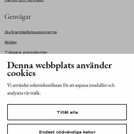
Genvägar
Gullrandadiskussionerna
Bilder
Tidigare presidenter
Denna webbplats använder
Självständighetsdagens festmottagning
cookies
Tillgänglighetsutlåtande för webbplatsen presidentti.fi
Kontakt
Vi använder enhetsidentifierare för att anpassa innehållet och
analysera vår trafik.
Republikens presidents kansli
Mariegatan 2
Tillåt alla
00170 Helsingfors
Finland
Tel. +358 (0)29 522 6000
Endast nödvändiga kakor