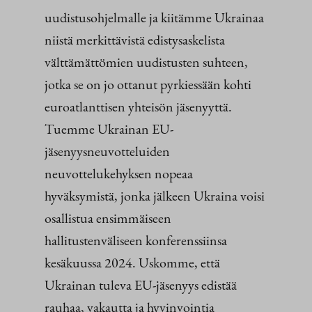
uudistusohjelmalle ja kiitämme Ukrainaa
niistä merkittävistä edistysaskelista
välttämättömien uudistusten suhteen,
jotka se on jo ottanut pyrkiessään kohti
euroatlanttisen yhteisön jäsenyyttä.
Tuemme Ukrainan EU-
jäsenyysneuvotteluiden
neuvottelukehyksen nopeaa
hyväksymistä, jonka jälkeen Ukraina voisi
osallistua ensimmäiseen
hallitustenväliseen konferenssiinsa
kesäkuussa 2024. Uskomme, että
Ukrainan tuleva EU-jäsenyys edistää
rauhaa, vakautta ja hyvinvointia