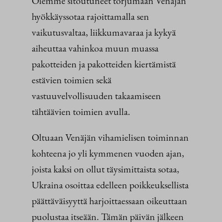
Olemme sitoutuneet torjumaan Venäjän
hyökkäyssotaa rajoittamalla sen
vaikutusvaltaa, liikkumavaraa ja kykyä
aiheuttaa vahinkoa muun muassa
pakotteiden ja pakotteiden kiertämistä
estävien toimien sekä
vastuuvelvollisuuden takaamiseen
tähtäävien toimien avulla.
Oltuaan Venäjän vihamielisen toiminnan
kohteena jo yli kymmenen vuoden ajan,
joista kaksi on ollut täysimittaista sotaa,
Ukraina osoittaa edelleen poikkeuksellista
päättäväisyyttä harjoittaessaan oikeuttaan
puolustaa itseään. Tämän päivän jälkeen