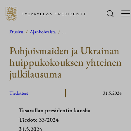
TASAVALLAN PRESIDENTTI
Siirry
Etusivu
/
Ajankohtaista
/
…
sisältöön
Pohjoismaiden ja Ukrainan
huippukokouksen yhteinen
julkilausuma
Tiedotteet
31.5.2024
Tasavallan presidentin kanslia
Tiedote 33/2024
31.5.2024