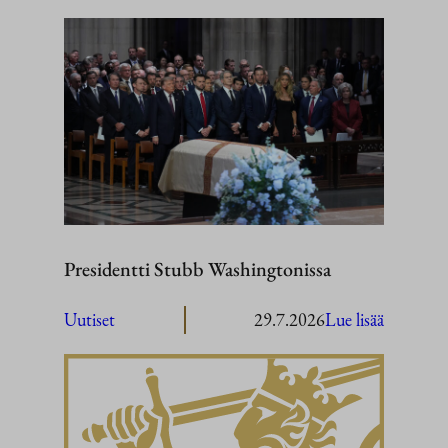
Presidentti Stubb Washingtonissa
:
Uutiset
29.7.2026
Lue lisää
President
Stubb
Washingt