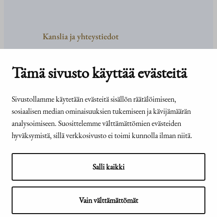
Kanslia ja yhteystiedot
Yhteystiedot
Tehtävät ja organisaatio
Tämä sivusto käyttää evästeitä
Medialle
Usein kysyttyä
Sivustollamme käytetään evästeitä sisällön räätälöimiseen,
sosiaalisen median ominaisuuksien tukemiseen ja kävijämäärän
analysoimiseen. Suosittelemme välttämättömien evästeiden
hyväksymistä, sillä verkkosivusto ei toimi kunnolla ilman niitä.
© Tasavallan presidentin
Presidentti.fi-sivuston
kanslia 2026
saavutettavuusseloste
Salli kaikki
Vain välttämättömät
Näytä evästeasetukseni