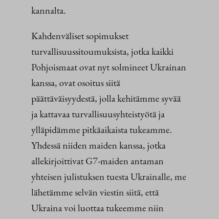
kannalta.
Kahdenväliset sopimukset
turvallisuussitoumuksista, jotka kaikki
Pohjoismaat ovat nyt solmineet Ukrainan
kanssa, ovat osoitus siitä
päättäväisyydestä, jolla kehitämme syvää
ja kattavaa turvallisuusyhteistyötä ja
ylläpidämme pitkäaikaista tukeamme.
Yhdessä niiden maiden kanssa, jotka
allekirjoittivat G7-maiden antaman
yhteisen julistuksen tuesta Ukrainalle, me
lähetämme selvän viestin siitä, että
Ukraina voi luottaa tukeemme niin