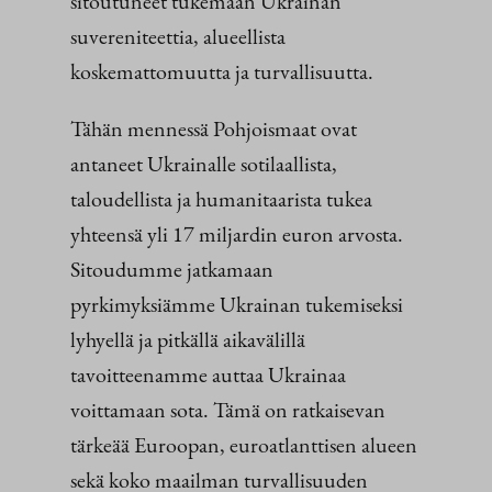
sitoutuneet tukemaan Ukrainan
suvereniteettia, alueellista
koskemattomuutta ja turvallisuutta.
Tähän mennessä Pohjoismaat ovat
antaneet Ukrainalle sotilaallista,
taloudellista ja humanitaarista tukea
yhteensä yli 17 miljardin euron arvosta.
Sitoudumme jatkamaan
pyrkimyksiämme Ukrainan tukemiseksi
lyhyellä ja pitkällä aikavälillä
tavoitteenamme auttaa Ukrainaa
voittamaan sota. Tämä on ratkaisevan
tärkeää Euroopan, euroatlanttisen alueen
sekä koko maailman turvallisuuden