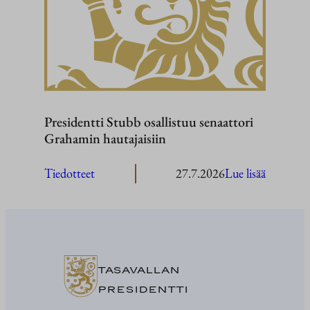
Presidentti Stubb osallistuu senaattori
Grahamin hautajaisiin
:
Tiedotteet
27.7.2026
Lue lisää
President
Stubb
osallistuu
senaattor
Grahami
TASAVALLAN
hautajaisi
PRESIDENTTI