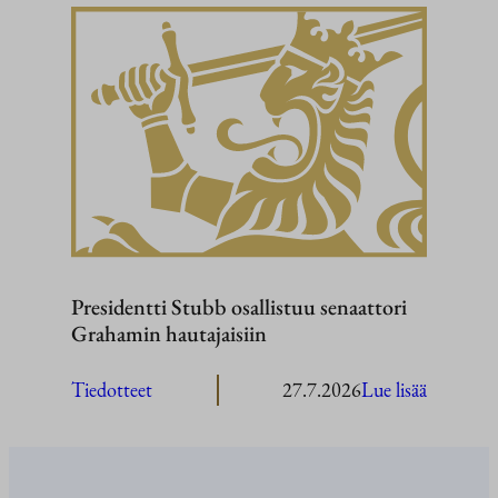
Stubb
Washingt
Presidentti Stubb osallistuu senaattori
Grahamin hautajaisiin
:
Tiedotteet
27.7.2026
Lue lisää
President
Stubb
osallistuu