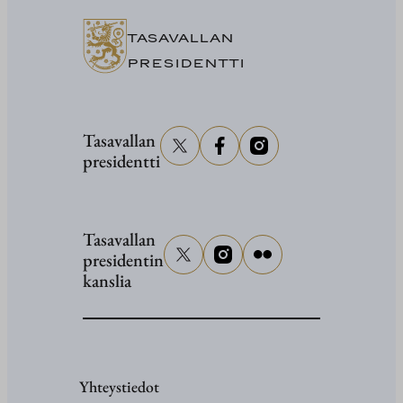
senaattor
Grahami
TASAVALLAN
hautajaisi
PRESIDENTTI
Tasavallan
presidentti
Tasavallan
presidentin
kanslia
Yhteystiedot