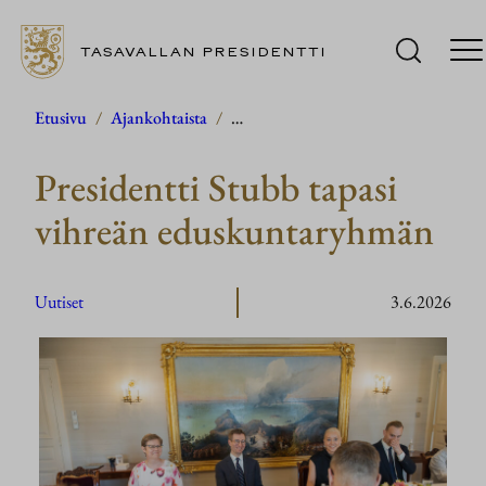
TASAVALLAN PRESIDENTTI
Siirry
Etusivu
/
Ajankohtaista
/
…
sisältöön
Presidentti Stubb tapasi
vihreän eduskuntaryhmän
Uutiset
3.6.2026