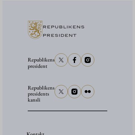
av
Europas
kulturhu
i
REPUBLIKENS
Uleåborg
PRESIDENT
den
16
Republikens
januari
president
2026
Republikens
presidents
kansli
Kontakt