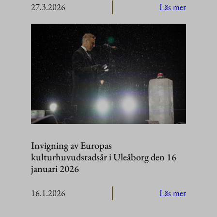
:
27.3.2026
Läs mer
JEF
Leaders’
Summit
2026
–
Helsinki
Invigning av Europas
kulturhuvudstadsår i Uleåborg den 16
januari 2026
:
16.1.2026
Läs mer
Invignin