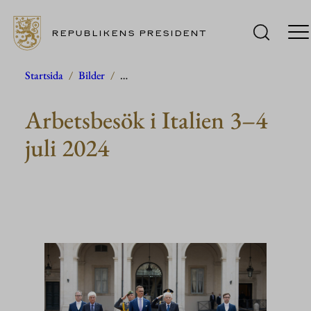
REPUBLIKENS PRESIDENT
Hoppa
Startsida
/
Bilder
/
…
till
Arbetsbesök i Italien 3–4
innehåll
juli 2024