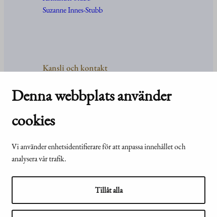
Suzanne Innes-Stubb
Kansli och kontakt
Kontakt
Denna webbplats använder
Uppgifter
och
organisation
För media
cookies
Vanliga frågor och svar
Vi använder enhetsidentifierare för att anpassa innehållet och
analysera vår trafik.
© Republikens
Tillgänglighetsutlåtande för
presidents kansli
webbplatsen presidentti.fi
Tillåt alla
2024