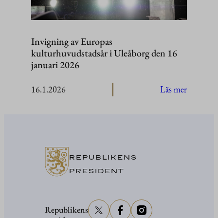
Invigning av Europas
kulturhuvudstadsår i Uleåborg den 16
januari 2026
:
16.1.2026
Läs mer
Invignin
av
Europas
kulturhu
i
REPUBLIKENS
Uleåborg
PRESIDENT
den
16
Republikens
januari