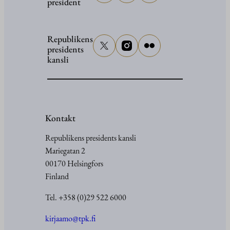
president
2026
Republikens
presidents
kansli
Kontakt
Republikens presidents kansli
Mariegatan 2
00170 Helsingfors
Finland
Tel. +358 (0)29 522 6000
kirjaamo@tpk.fi