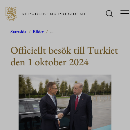
REPUBLIKENS PRESIDENT
Hoppa
Startsida
/
Bilder
/
…
till
Officiellt besök till Turkiet
innehåll
den 1 oktober 2024