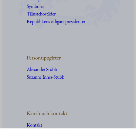
Symboler
Tjänstebostäder
Republikens tidigare presidenter
Personuppgifter
Alexander Stubb
Suzanne Innes-Stubb
Kansli och kontakt
Kontakt
Uppgifter
och
organisation