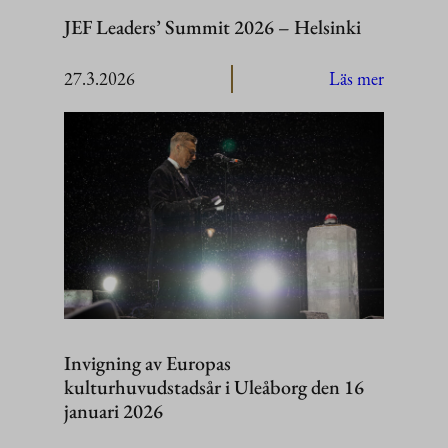
JEF Leaders’ Summit 2026 – Helsinki
:
27.3.2026
Läs mer
JEF
Leaders’
Summit
2026
–
Helsinki
Invigning av Europas
kulturhuvudstadsår i Uleåborg den 16
januari 2026