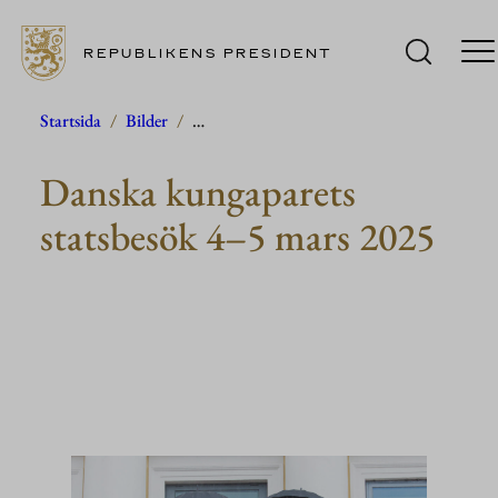
REPUBLIKENS PRESIDENT
Hoppa
Startsida
/
Bilder
/
…
till
Danska kungaparets
innehåll
statsbesök 4–5 mars 2025