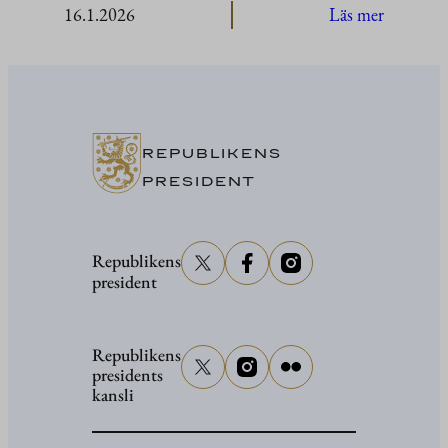
:
16.1.2026
Läs mer
Invignin
av
Europas
kulturhu
i
REPUBLIKENS
Uleåborg
PRESIDENT
den
16
Republikens
januari
president
2026
Republikens
presidents
kansli