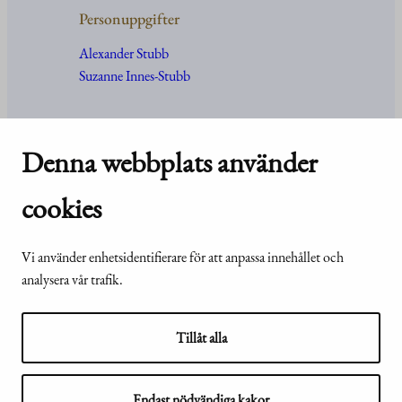
Personuppgifter
Alexander Stubb
Suzanne Innes-Stubb
Denna webbplats använder
Kansli och kontakt
cookies
Kontakt
Uppgifter
och
organisation
Vi använder enhetsidentifierare för att anpassa innehållet och
För media
analysera vår trafik.
Vanliga frågor och svar
Tillåt alla
© Republikens
Tillgänglighetsutlåtande för
presidents kansli
Endast nödvändiga kakor