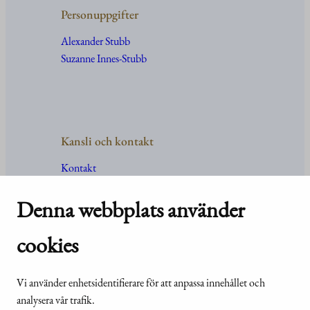
Personuppgifter
Alexander Stubb
Suzanne Innes-Stubb
Kansli och kontakt
Kontakt
Uppgifter
och
organisation
Denna webbplats använder
För media
Vanliga frågor och svar
cookies
Vi använder enhetsidentifierare för att anpassa innehållet och
© Republikens
Tillgänglighetsutlåtande för
analysera vår trafik.
presidents kansli