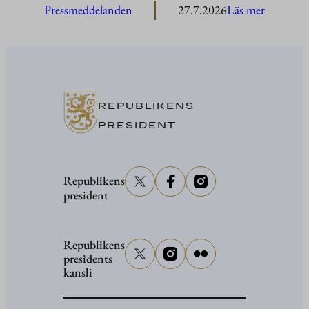
:
Pressmeddelanden
27.7.2026
Läs mer
President
Stubb
närvarar
vid
senator
REPUBLIKENS
Grahams
PRESIDENT
begravni
Republikens
president
Republikens
presidents
kansli