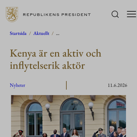
REPUBLIKENS PRESIDENT
Hoppa
Startsida
/
Aktuellt
/
…
till
Kenya är en aktiv och
innehåll
inflytelserik aktör
Nyheter
11.6.2026