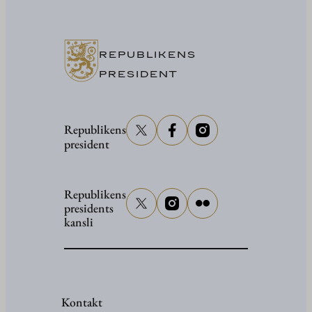
närvarar
vid
senator
REPUBLIKENS
Grahams
PRESIDENT
begravni
Republikens
president
Republikens
presidents
kansli
Kontakt