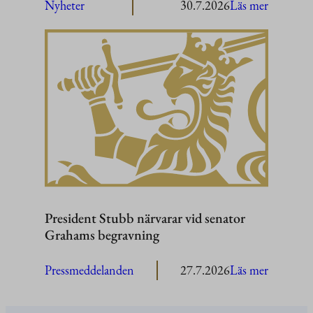
:
Nyheter
30.7.2026
Läs mer
President
Stubb
i
Washing
President Stubb närvarar vid senator
Grahams begravning
:
Pressmeddelanden
27.7.2026
Läs mer
President
Stubb