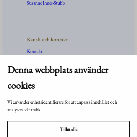
Suzanne Innes-Stubb
Kansli och kontakt
Kontakt
Uppgifter
och
organisation
För media
Denna webbplats använder
Vanliga frågor och svar
cookies
Vi använder enhetsidentifierare för att anpassa innehållet och
© Republikens
Tillgänglighetsutlåtande för
analysera vår trafik.
presidents kansli
webbplatsen presidentti.fi
2024
Tillåt alla