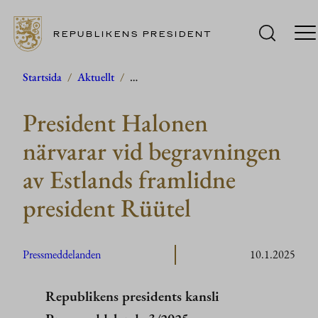
REPUBLIKENS PRESIDENT
Hoppa
Startsida
/
Aktuellt
/
…
till
President Halonen
innehåll
närvarar vid begravningen
av Estlands framlidne
president Rüütel
Pressmeddelanden
10.1.2025
Republikens presidents kansli