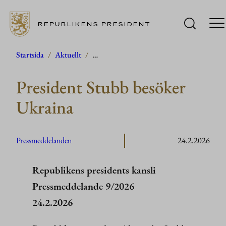
REPUBLIKENS PRESIDENT
Hoppa
Startsida
/
Aktuellt
/
…
till
President Stubb besöker
innehåll
Ukraina
Pressmeddelanden
24.2.2026
Republikens presidents kansli
Pressmeddelande 9/2026
24.2.2026