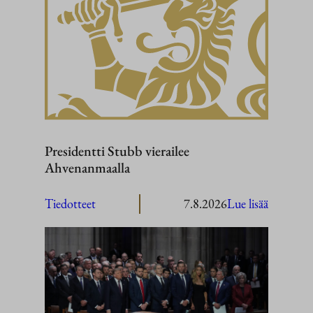
Presidentti Stubb vierailee
Ahvenanmaalla
:
Tiedotteet
7.8.2026
Lue lisää
President
Stubb
vierailee
Ahvenan