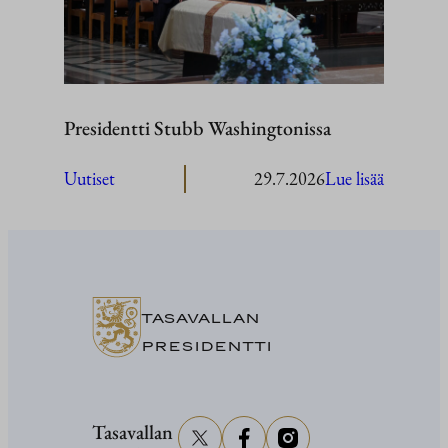
Presidentti Stubb Washingtonissa
:
Uutiset
29.7.2026
Lue lisää
President
Stubb
Washingt
TASAVALLAN
PRESIDENTTI
Tasavallan