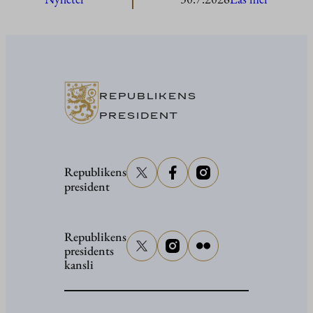
President
Stubb
i
Washing
REPUBLIKENS
PRESIDENT
Republikens
president
Republikens
presidents
kansli