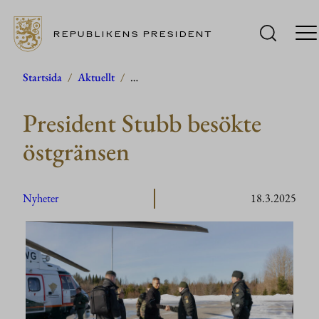
REPUBLIKENS PRESIDENT
Hoppa
Startsida
/
Aktuellt
/
…
till
President Stubb besökte
innehåll
östgränsen
Nyheter
18.3.2025