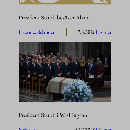
President Stubb besöker Åland
:
Pressmeddelanden
7.8.2026
Läs mer
President
Stubb
besöker
Åland
President Stubb i Washington
:
Nyheter
30.7.2026
Läs mer