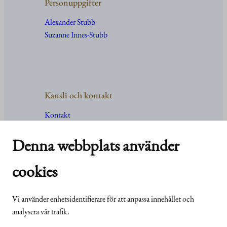
Personuppgifter
Alexander Stubb
Suzanne Innes-Stubb
Kansli och kontakt
Kontakt
Uppgifter
och
organisation
Denna webbplats använder
För media
Vanliga frågor och svar
cookies
Vi använder enhetsidentifierare för att anpassa innehållet och
© Republikens
Tillgänglighetsutlåtande för
analysera vår trafik.
presidents kansli
webbplatsen presidentti.fi