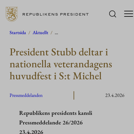
REPUBLIKENS PRESIDENT
Hoppa
Startsida
/
Aktuellt
/
…
till
President Stubb deltar i
innehåll
nationella veterandagens
huvudfest i S:t Michel
Pressmeddelanden
23.4.2026
Republikens presidents kansli
Pressmeddelande 26/2026
23.4.2026