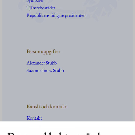
Symboler
Tjänstebostäder
Republikens tidigare presidenter
Personuppgifter
Alexander Stubb
Suzanne Innes-Stubb
Kansli och kontakt
Kontakt
Uppgifter
och
organisation
För media