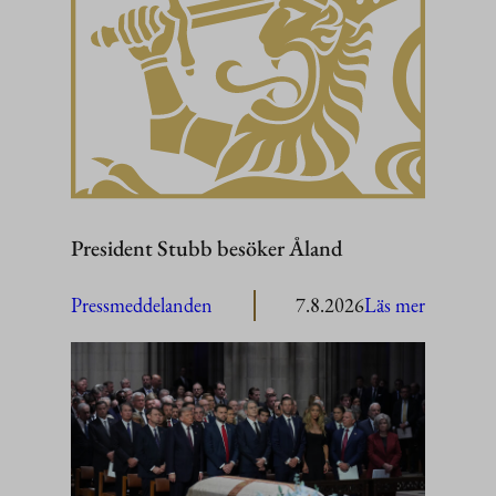
President Stubb besöker Åland
:
Pressmeddelanden
7.8.2026
Läs mer
President
Stubb
besöker
Åland