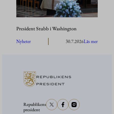
President Stubb i Washington
:
Nyheter
30.7.2026
Läs mer
President
Stubb
i
Washing
REPUBLIKENS
PRESIDENT
Republikens
president