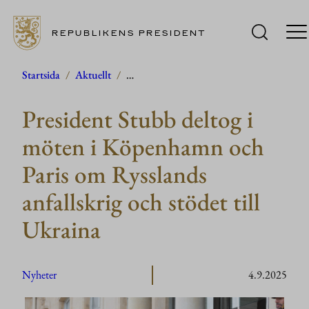
REPUBLIKENS PRESIDENT
Hoppa
Startsida
/
Aktuellt
/
…
till
President Stubb deltog i
innehåll
möten i Köpenhamn och
Paris om Rysslands
anfallskrig och stödet till
Ukraina
Nyheter
4.9.2025