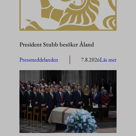
President Stubb besöker Åland
:
Pressmeddelanden
7.8.2026
Läs mer
President
Stubb
besöker
Åland