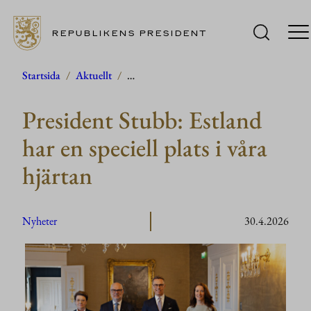
REPUBLIKENS PRESIDENT
Hoppa
Startsida
/
Aktuellt
/
…
till
President Stubb: Estland
innehåll
har en speciell plats i våra
hjärtan
Nyheter
30.4.2026