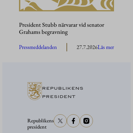
President Stubb närvarar vid senator
Grahams begravning
:
Pressmeddelanden
27.7.2026
Läs mer
President
Stubb
närvarar
vid
senator
REPUBLIKENS
Grahams
PRESIDENT
begravni
Republikens
president