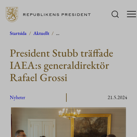
REPUBLIKENS PRESIDENT
Hoppa
Startsida
/
Aktuellt
/
…
till
President Stubb träffade
innehåll
IAEA:s generaldirektör
Rafael Grossi
Nyheter
21.5.2024