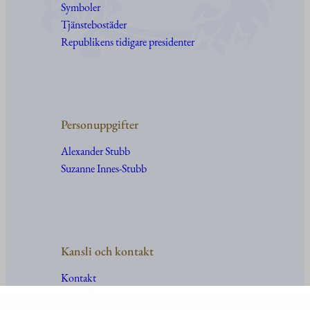
Symboler
Tjänstebostäder
Republikens tidigare presidenter
Personuppgifter
Alexander Stubb
Suzanne Innes-Stubb
Kansli och kontakt
Kontakt
Uppgifter
och
organisation