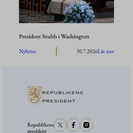
President Stubb i Washington
:
Nyheter
30.7.2026
Läs mer
President
Stubb
i
Washing
REPUBLIKENS
PRESIDENT
Republikens
president