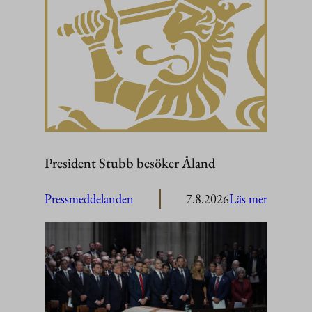
President Stubb besöker Åland
:
Pressmeddelanden
7.8.2026
Läs mer
President
Stubb
besöker
Åland