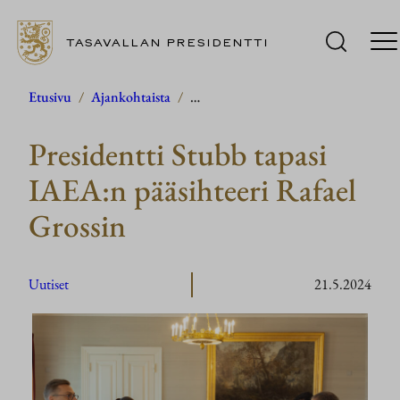
TASAVALLAN PRESIDENTTI
Siirry
Etusivu
/
Ajankohtaista
/
…
sisältöön
Presidentti Stubb tapasi
IAEA:n pääsihteeri Rafael
Grossin
Uutiset
21.5.2024