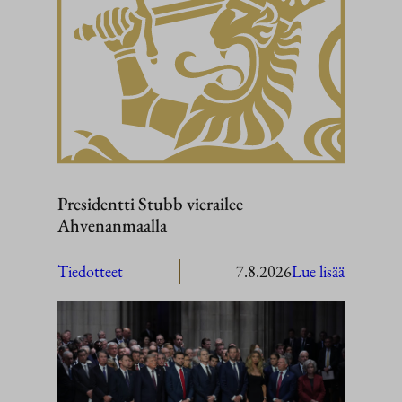
Presidentti Stubb vierailee
Ahvenanmaalla
:
Tiedotteet
7.8.2026
Lue lisää
President
Stubb
vierailee
Ahvenan