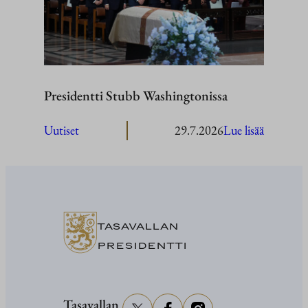
Presidentti Stubb Washingtonissa
:
Uutiset
29.7.2026
Lue lisää
President
Stubb
Washingt
TASAVALLAN
PRESIDENTTI
Tasavallan