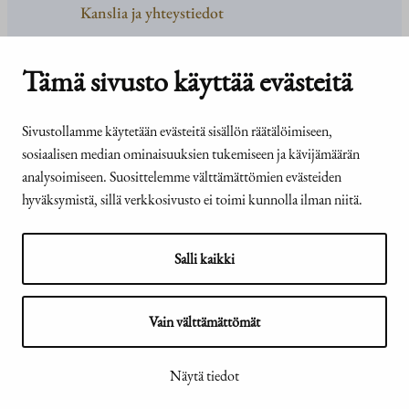
Kanslia ja yhteystiedot
Yhteystiedot
Tehtävät ja organisaatio
Tämä sivusto käyttää evästeitä
Medialle
Usein kysyttyä
Sivustollamme käytetään evästeitä sisällön räätälöimiseen,
sosiaalisen median ominaisuuksien tukemiseen ja kävijämäärän
analysoimiseen. Suosittelemme välttämättömien evästeiden
hyväksymistä, sillä verkkosivusto ei toimi kunnolla ilman niitä.
© Tasavallan presidentin
Presidentti.fi-sivuston
kanslia 2026
saavutettavuusseloste
Salli kaikki
Vain välttämättömät
Näytä evästeasetukseni
Näytä tiedot