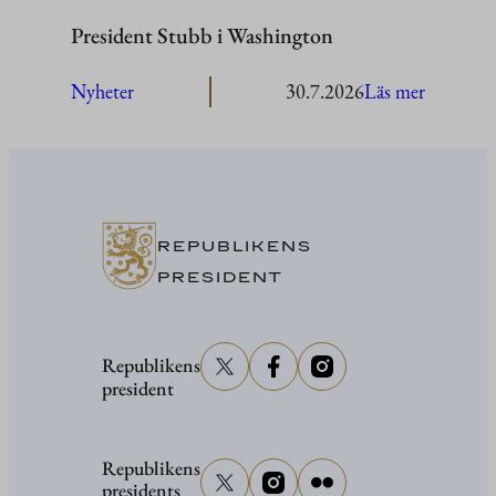
President Stubb i Washington
:
Nyheter
30.7.2026
Läs mer
President
Stubb
i
Washing
REPUBLIKENS
PRESIDENT
Republikens
president
Republikens
presidents