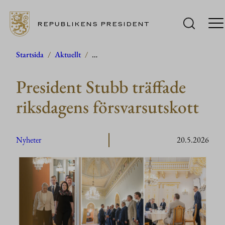
REPUBLIKENS PRESIDENT
Hoppa
Startsida
/
Aktuellt
/
…
till
President Stubb träffade
innehåll
riksdagens försvarsutskott
Nyheter
20.5.2026