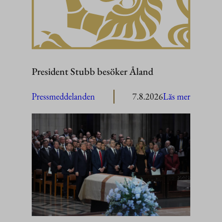
President Stubb besöker Åland
:
Pressmeddelanden
7.8.2026
Läs mer
President
Stubb
besöker
Åland