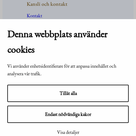
Kansli och kontakt
Kontakt
Uppgifter
och
organisation
För media
Denna webbplats använder
Vanliga frågor och svar
cookies
Vi använder enhetsidentifierare för att anpassa innehållet och
© Republikens
Tillgänglighetsutlåtande för
analysera vår trafik.
presidents kansli
webbplatsen presidentti.fi
2024
Tillåt alla
Endast nödvändiga kakor
Visa mina inställningar för kakor
Visa detaljer