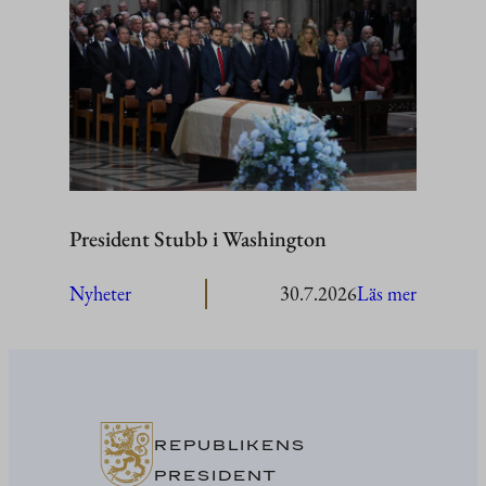
besöker
Åland
President Stubb i Washington
:
Nyheter
30.7.2026
Läs mer
President
Stubb
i
Washing
REPUBLIKENS
PRESIDENT