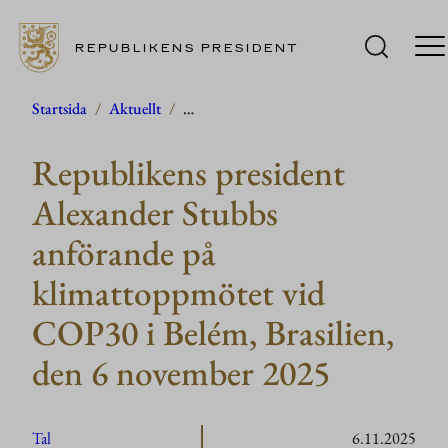
REPUBLIKENS PRESIDENT
Hoppa
Startsida
/
Aktuellt
/
…
till
Republikens president
innehåll
Alexander Stubbs
anförande på
klimattoppmötet vid
COP30 i Belém, Brasilien,
den 6 november 2025
Tal
6.11.2025