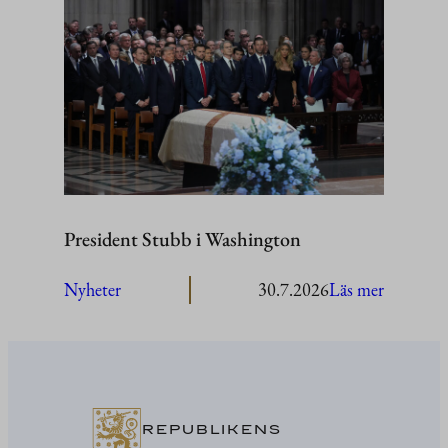
Stubb
besöker
Åland
President Stubb i Washington
:
Nyheter
30.7.2026
Läs mer
President
Stubb
i
Washing
REPUBLIKENS