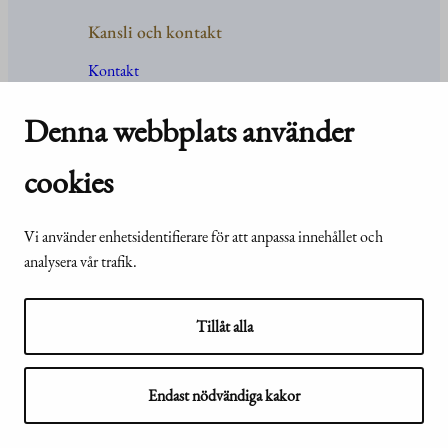
Kansli och kontakt
Kontakt
Uppgifter
och
organisation
För media
Denna webbplats använder
Vanliga frågor och svar
cookies
Vi använder enhetsidentifierare för att anpassa innehållet och
© Republikens
Tillgänglighetsutlåtande för
analysera vår trafik.
presidents kansli
webbplatsen presidentti.fi
2024
Tillåt alla
Endast nödvändiga kakor
Visa mina inställningar för kakor