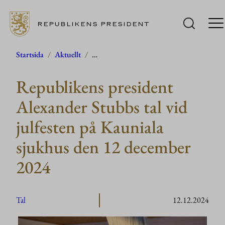
REPUBLIKENS PRESIDENT
Hoppa
Startsida
/
Aktuellt
/
…
till
Republikens president
innehåll
Alexander Stubbs tal vid
julfesten på Kauniala
sjukhus den 12 december
2024
Tal
12.12.2024