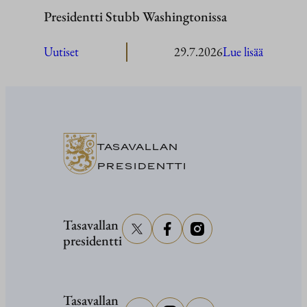
Presidentti Stubb Washingtonissa
:
Uutiset
29.7.2026
Lue lisää
President
Stubb
Washingt
TASAVALLAN
PRESIDENTTI
Tasavallan
presidentti
Tasavallan