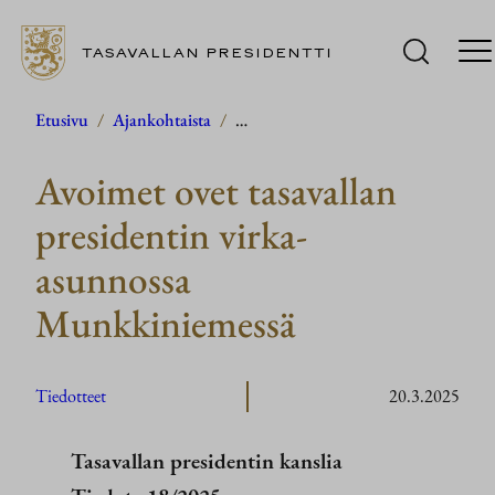
TASAVALLAN PRESIDENTTI
Siirry
Etusivu
/
Ajankohtaista
/
…
sisältöön
Avoimet ovet tasavallan
presidentin virka-
asunnossa
Munkkiniemessä
Tiedotteet
20.3.2025
Tasavallan presidentin kanslia