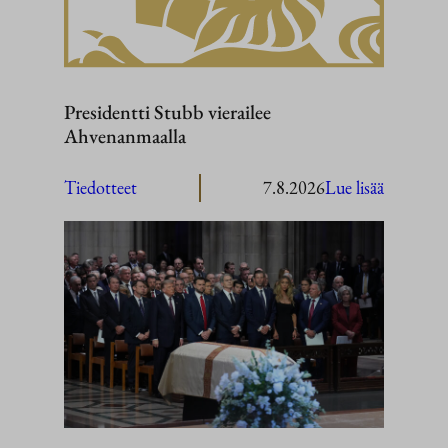
Presidentti Stubb vierailee
Ahvenanmaalla
:
Tiedotteet
7.8.2026
Lue lisää
President
Stubb
vierailee
Ahvenan