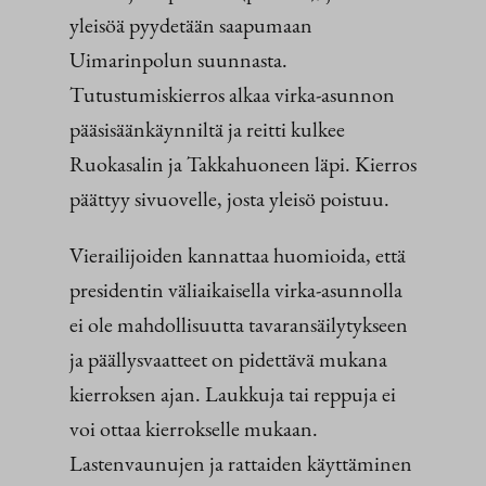
yleisöä pyydetään saapumaan
Uimarinpolun suunnasta.
Tutustumiskierros alkaa virka-asunnon
pääsisäänkäynniltä ja reitti kulkee
Ruokasalin ja Takkahuoneen läpi. Kierros
päättyy sivuovelle, josta yleisö poistuu.
Vierailijoiden kannattaa huomioida, että
presidentin väliaikaisella virka-asunnolla
ei ole mahdollisuutta tavaransäilytykseen
ja päällysvaatteet on pidettävä mukana
kierroksen ajan. Laukkuja tai reppuja ei
voi ottaa kierrokselle mukaan.
Lastenvaunujen ja rattaiden käyttäminen