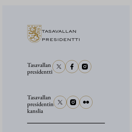
Stubb
osallistuu
senaattor
Grahami
TASAVALLAN
hautajaisi
PRESIDENTTI
Tasavallan
presidentti
Tasavallan
presidentin
kanslia