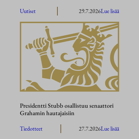
:
Uutiset
29.7.2026
Lue lisää
President
Stubb
Washingt
Presidentti Stubb osallistuu senaattori
Grahamin hautajaisiin
:
Tiedotteet
27.7.2026
Lue lisää
President