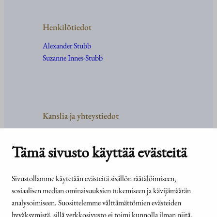
Henkilötiedot
Alexander Stubb
Suzanne Innes-Stubb
Kanslia ja yhteystiedot
Yhteystiedot
Tehtävät ja organisaatio
Tämä sivusto käyttää evästeitä
Medialle
Usein kysyttyä
Sivustollamme käytetään evästeitä sisällön räätälöimiseen,
sosiaalisen median ominaisuuksien tukemiseen ja kävijämäärän
analysoimiseen. Suosittelemme välttämättömien evästeiden
hyväksymistä, sillä verkkosivusto ei toimi kunnolla ilman niitä.