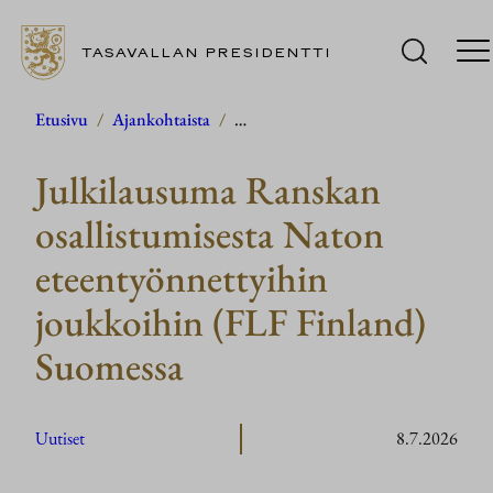
TASAVALLAN PRESIDENTTI
Siirry
Etusivu
/
Ajankohtaista
/
…
sisältöön
Julkilausuma Ranskan
osallistumisesta Naton
eteentyönnettyihin
joukkoihin (FLF Finland)
Suomessa
Uutiset
8.7.2026