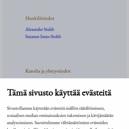
Henkilötiedot
Alexander Stubb
Suzanne Innes-Stubb
Kanslia ja yhteystiedot
Yhteystiedot
Tehtävät ja organisaatio
Tämä sivusto käyttää evästeitä
Medialle
Usein kysyttyä
Sivustollamme käytetään evästeitä sisällön räätälöimiseen,
sosiaalisen median ominaisuuksien tukemiseen ja kävijämäärän
analysoimiseen. Suosittelemme välttämättömien evästeiden