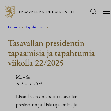
TASAVALLAN PRESIDENTTI
Siirry
Etusivu
/
Tapahtumat
/
…
sisältöön
Tasavallan presidentin
tapaamisia ja tapahtumia
viikolla 22/2025
Ma
–
Su
26.5.–1.6.2025
Listaukseen on koottu tasavallan
presidentin julkisia tapaamisia ja