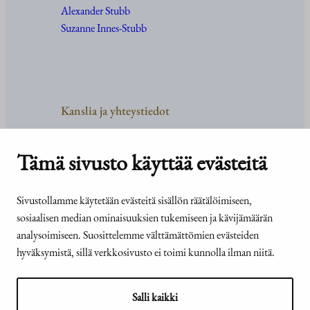
Alexander Stubb
Suzanne Innes-Stubb
Kanslia ja yhteystiedot
Yhteystiedot
Tehtävät ja organisaatio
Tämä sivusto käyttää evästeitä
Medialle
Usein kysyttyä
Sivustollamme käytetään evästeitä sisällön räätälöimiseen,
sosiaalisen median ominaisuuksien tukemiseen ja kävijämäärän
analysoimiseen. Suosittelemme välttämättömien evästeiden
hyväksymistä, sillä verkkosivusto ei toimi kunnolla ilman niitä.
© Tasavallan presidentin
Presidentti.fi-sivuston
kanslia 2026
saavutettavuusseloste
Salli kaikki