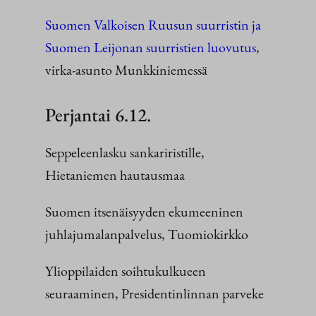
Suomen Valkoisen Ruusun suurristin ja
Suomen Leijonan suurristien luovutus
,
virka-asunto Munkkiniemessä
Perjantai 6.12.
Seppeleenlasku sankariristille,
Hietaniemen hautausmaa
Suomen itsenäisyyden ekumeeninen
juhlajumalanpalvelus, Tuomiokirkko
Ylioppilaiden soihtukulkueen
seuraaminen, Presidentinlinnan parveke