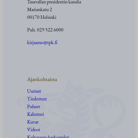
Tasavallan presidentin kanslia
Mariankatu 2
00170 Helsinki
Puh. 029 522 6000
kirjaamo@tpk.fi
Ajankohtaista
Uutiset
Tiedotteet
Puheet
Kalenteri
Kuvat
Videot
Kultaranta-keskustelut