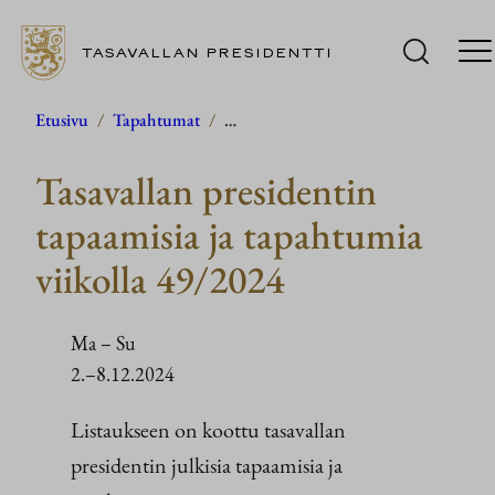
TASAVALLAN PRESIDENTTI
Siirry
Etusivu
/
Tapahtumat
/
…
sisältöön
Tasavallan presidentin
tapaamisia ja tapahtumia
viikolla 49/2024
Ma
–
Su
2.–8.12.2024
Listaukseen on koottu tasavallan
presidentin julkisia tapaamisia ja