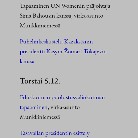
Tapaaminen UN Womenin pääjohtaja
Sima Bahousin kanssa, virka-asunto
Munkkiniemessä
Puhelinkeskustelu Kazakstanin
presidentti Kasym-Žomart Tokajevin
kanssa
Torstai 5.12.
Eduskunnan puolustusvaliokunnan
tapaaminen
, virka-asunto
Munkkiniemessä
Tasavallan presidentin esittely